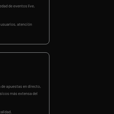
edad de eventos live,
 usuarios, atención
 de apuestas en directo,
físicos más extensa del
alidad.