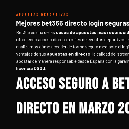
APUESTAS DEPORTIVAS
Mejores bet365 directo login segura
Bet365 es una de las
casas de apuestas más reconocida
ofreciendo acceso directo a miles de eventos deportivos en
analizamos cómo acceder de forma segura mediante el login
ventajas de sus
apuestas en directo
, la calidad del stre
apostar de manera responsable desde España con la garant
licencia DGOJ
.
ACCESO SEGURO A BE
DIRECTO EN MARZO 2