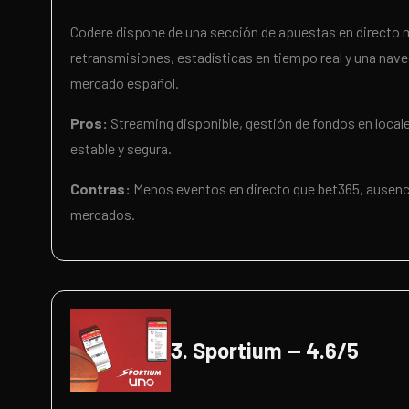
Codere dispone de una sección de apuestas en directo
retransmisiones, estadísticas en tiempo real y una nav
mercado español.
Pros:
Streaming disponible, gestión de fondos en locale
estable y segura.
Contras:
Menos eventos en directo que bet365, ausenc
mercados.
3. Sportium — 4.6/5