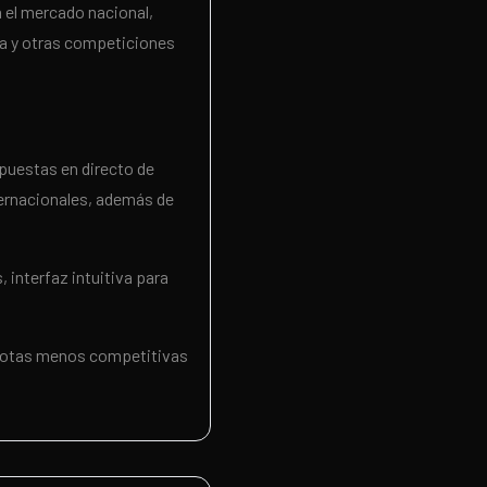
 el mercado nacional,
ga y otras competiciones
puestas en directo de
ternacionales, además de
 interfaz intuitiva para
cuotas menos competitivas