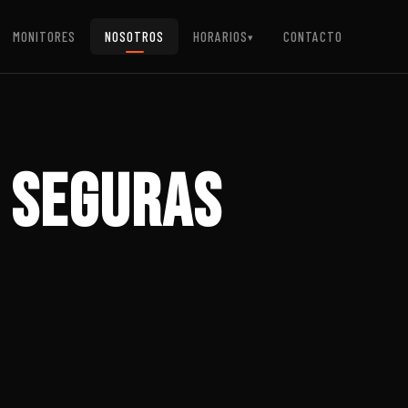
MONITORES
NOSOTROS
HORARIOS
CONTACTO
N SEGURAS