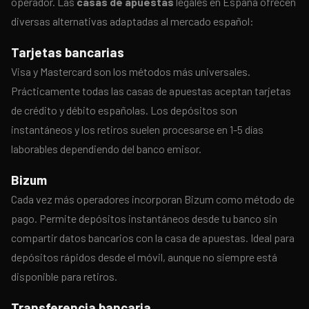
operador. Las
casas de apuestas
legales en España ofrecen
diversas alternativas adaptadas al mercado español:
Tarjetas bancarias
Visa y Mastercard son los métodos más universales.
Prácticamente todas las casas de apuestas aceptan tarjetas
de crédito y débito españolas. Los depósitos son
instantáneos y los retiros suelen procesarse en 1-5 días
laborables dependiendo del banco emisor.
Bizum
Cada vez más operadores incorporan Bizum como método de
pago. Permite depósitos instantáneos desde tu banco sin
compartir datos bancarios con la casa de apuestas. Ideal para
depósitos rápidos desde el móvil, aunque no siempre está
disponible para retiros.
Transferencia bancaria