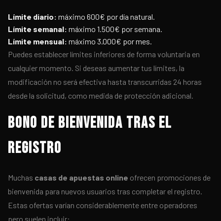
Límite diario:
máximo 600€ por día natural.
Límite semanal:
máximo 1.500€ por semana.
Límite mensual:
máximo 3.000€ por mes.
Puedes establecer límites inferiores de forma voluntaria en
cualquier momento. Si deseas aumentar tus límites, la
modificación no será efectiva hasta transcurridas 24 horas
desde la solicitud, como medida de protección adicional.
BONO DE BIENVENIDA TRAS EL
REGISTRO
Muchas
casas de apuestas online
ofrecen promociones de
bienvenida para nuevos usuarios tras completar el registro.
Estas ofertas varían considerablemente entre operadores
pero suelen incluir: