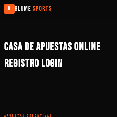
BLUME
SPORTS
B
CASA DE APUESTAS ONLINE
REGISTRO LOGIN
APUESTAS DEPORTIVAS