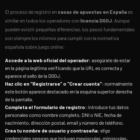
El proceso de registro en
casas de apuestas en España
es
similar en todos los operadores con
licencia DGOJ
. Aunque
pueden existir pequeñas diferencias, los pasos fundamentales
son siempre los mismos para cumplir con la normativa
española sobre juego online:
Accede a la web oficial del operador
: asegúrate de estar
en la página legítima verificando que la URL es correcta y
aparece el sello de la DGOJ.
Haz clic en "Registrarse" o "Crear cuenta"
: normalmente
este botón aparece destacado en la esquina superior derecha
de la pantalla.
Completa el formulario de registro
: introduce tus datos
personales como nombre completo, DNI o NIE, fecha de
nacimiento, dirección postal, email y número de teléfono.
Crea tu nombre de usuario y contraseña
: elige
credenciales seguras que incluyan mayúsculas, minúsculas,