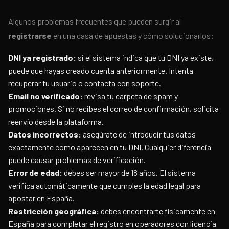
Algunos problemas frecuentes que pueden surgir al
registrarse
en una casa de apuestas y cómo solucionarlos:
DNI ya registrado:
si el sistema indica que tu DNI ya existe,
puede que hayas creado cuenta anteriormente. Intenta
recuperar tu usuario o contacta con soporte.
Email no verificado:
revisa tu carpeta de spam y
promociones. Si no recibes el correo de confirmación, solicita
reenvío desde la plataforma.
Datos incorrectos:
asegúrate de introducir tus datos
exactamente como aparecen en tu DNI. Cualquier diferencia
puede causar problemas de verificación.
Error de edad:
debes ser mayor de 18 años. El sistema
verifica automáticamente que cumples la edad legal para
apostar en España.
Restricción geográfica:
debes encontrarte físicamente en
España para completar el registro en operadores con licencia