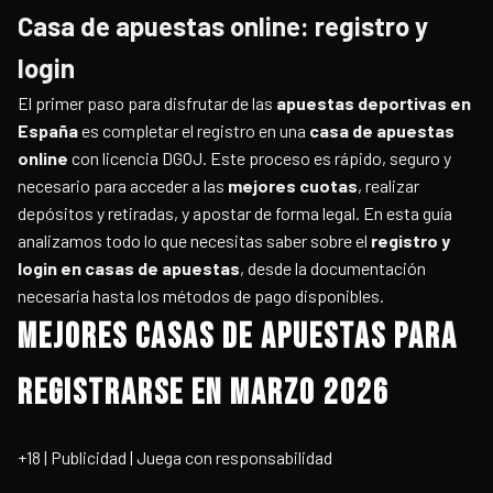
Casa de apuestas online: registro y
login
El primer paso para disfrutar de las
apuestas deportivas en
España
es completar el registro en una
casa de apuestas
online
con licencia DGOJ. Este proceso es rápido, seguro y
necesario para acceder a las
mejores cuotas
, realizar
depósitos y retiradas, y apostar de forma legal. En esta guía
analizamos todo lo que necesitas saber sobre el
registro y
login en casas de apuestas
, desde la documentación
necesaria hasta los métodos de pago disponibles.
MEJORES CASAS DE APUESTAS PARA
REGISTRARSE EN MARZO 2026
+18 | Publicidad | Juega con responsabilidad