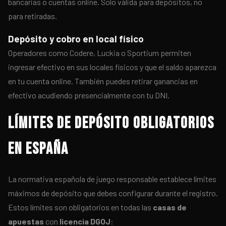
bancarias o cuentas online. Solo válida para depósitos, no
para retiradas.
Depósito y cobro en local físico
Operadores como Codere, Luckia o Sportium permiten
ingresar efectivo en sus locales físicos y que el saldo aparezca
en tu cuenta online. También puedes retirar ganancias en
efectivo acudiendo presencialmente con tu DNI.
LÍMITES DE DEPÓSITO OBLIGATORIOS
EN ESPAÑA
La normativa española de juego responsable establece límites
máximos de depósito que debes configurar durante el registro.
Estos límites son obligatorios en todas las
casas de
apuestas
con
licencia DGOJ
: