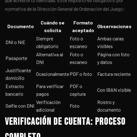
que acredite tu identidad. Este requisito es obligatorio por
normativa de la Dirección General de Ordenación del Juego:
Cuándo se
Formato
Documento
Observaciones
solicita
aceptado
Siempre
Foto o
Ambas caras
DNI o NIE
obligatorio
escaneo
visibles
Alternativa al
Foto o
Página con foto
Pasaporte
DNI
escaneo
y datos
Justificante
Ocasionalmente
PDF o foto
Factura reciente
domicilio
Extracto
Para verificar
PDF o
Con IBAN visible
bancario
pagos
captura
Verificación
Rostro y
Selfie con DNI
Foto
adicional
documento
VERIFICACIÓN DE CUENTA: PROCESO