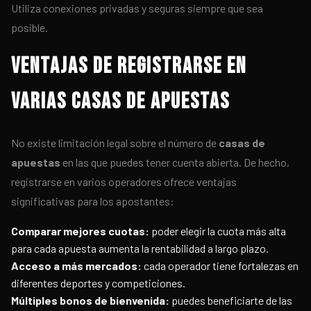
Utiliza conexiones privadas y seguras siempre que sea
posible.
VENTAJAS DE REGISTRARSE EN
VARIAS CASAS DE APUESTAS
No existe limitación legal sobre el número de
casas de
apuestas
en las que puedes tener cuenta abierta. De hecho,
registrarse en varios operadores ofrece ventajas
significativas para los apostantes:
Comparar mejores cuotas:
poder elegir la cuota más alta
para cada apuesta aumenta la rentabilidad a largo plazo.
Acceso a más mercados:
cada operador tiene fortalezas en
diferentes deportes y competiciones.
Múltiples bonos de bienvenida:
puedes beneficiarte de las