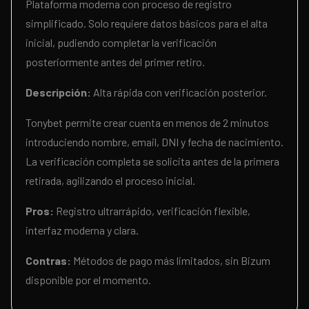
Plataforma moderna con proceso de registro
simplificado. Solo requiere datos básicos para el alta
inicial, pudiendo completar la verificación
posteriormente antes del primer retiro.
Descripción:
Alta rápida con verificación posterior.
Tonybet permite crear cuenta en menos de 2 minutos
introduciendo nombre, email, DNI y fecha de nacimiento.
La verificación completa se solicita antes de la primera
retirada, agilizando el proceso inicial.
Pros:
Registro ultrarrápido, verificación flexible,
interfaz moderna y clara.
Contras:
Métodos de pago más limitados, sin Bizum
disponible por el momento.