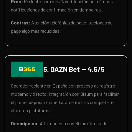
Pros:
Perfecto para móvil, verificación por cámara,
notificaciones de confirmación en tiempo real.
Contras:
Atención telefónica de pago, opciones de
pago algo más reducidas.
5. DAZN Bet — 4.6/5
Operador reciente en España con proceso de registro
moderno y directo. Integración con Bizum para facilitar
el primer depósito inmediatamente tras completar el
alta en la plataforma.
Descripción:
Alta moderna con Bizum integrado.