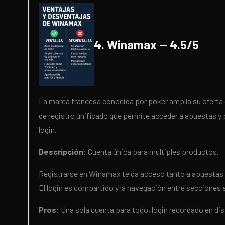
4. Winamax — 4.5/5
La marca francesa conocida por poker amplía su oferta
de registro unificado que permite acceder a apuestas y
login.
Descripción:
Cuenta única para múltiples productos.
Registrarse en Winamax te da acceso tanto a apuestas
El login es compartido y la navegación entre secciones e
Pros:
Una sola cuenta para todo, login recordado en disp