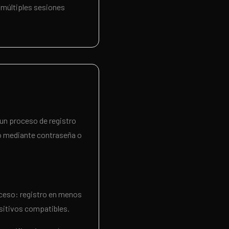
e múltiples sesiones
un proceso de registro
do mediante contraseña o
cceso: registro en menos
ositivos compatibles.