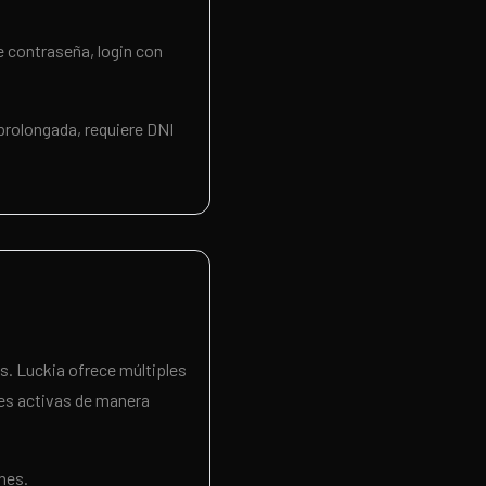
e contraseña, login con
prolongada, requiere DNI
s. Luckia ofrece múltiples
es activas de manera
nes.