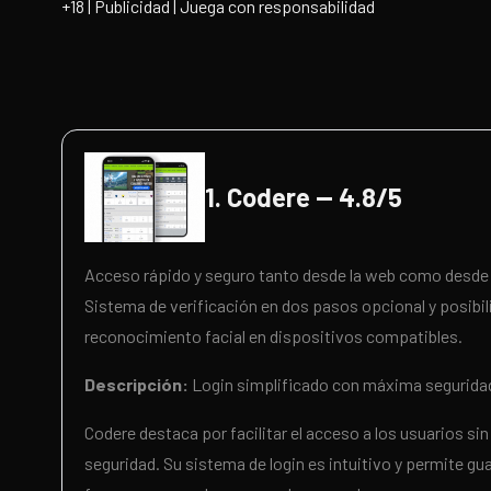
+18 | Publicidad | Juega con responsabilidad
1. Codere — 4.8/5
Acceso rápido y seguro tanto desde la web como desde l
Sistema de verificación en dos pasos opcional y posibil
reconocimiento facial en dispositivos compatibles.
Descripción:
Login simplificado con máxima segurida
Codere destaca por facilitar el acceso a los usuarios s
seguridad. Su sistema de login es intuitivo y permite gua