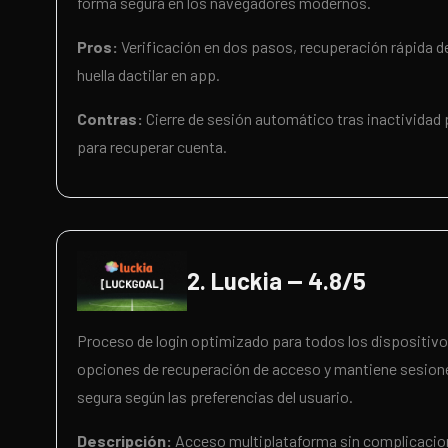
forma segura en los navegadores modernos.
Pros:
Verificación en dos pasos, recuperación rápida d
huella dactilar en app.
Contras:
Cierre de sesión automático tras inactividad 
para recuperar cuenta.
2. Luckia — 4.8/5
Proceso de login optimizado para todos los dispositivo
opciones de recuperación de acceso y mantiene sesion
segura según las preferencias del usuario.
Descripción:
Acceso multiplataforma sin complicacio