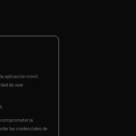
a aplicación móvil.
idad de usar
d.
in comprometer la
rdar las credenciales de