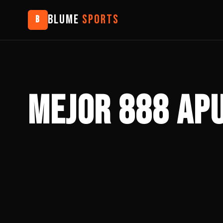
BLUME
SPORTS
B
MEJOR 888 AP