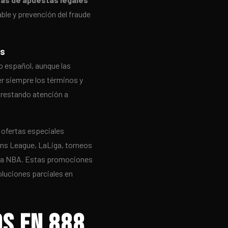
ble y prevención del fraude
es
 español, aunque las
er siempre los términos y
prestando atención a
 ofertas especiales
ns League, LaLiga, torneos
 la NBA. Estas promociones
oluciones parciales en
S EN 888