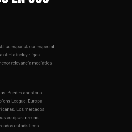
úblico español, con especial
a oferta incluye ligas
menor relevancia mediática
stas. Puedes apostar a
mpions League, Europa
ricanas. Los mercados
mbos equipos marcan,
ercados estadísticos.