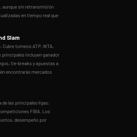
, aunque sin retransmisión
tualizadas en tiempo real que
and Slam
is. Cubre torneos ATP, WTA,
 principales incluyen ganador
uegos, tie-breaks y apuestas a
ién encontrarás mercados
de las principales ligas:
 competiciones FIBA. Los
e puntos, desempeño por