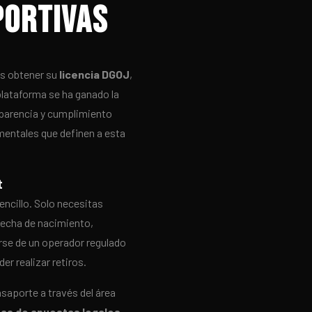
PORTIVAS
as obtener su
licencia DGOJ
,
plataforma se ha ganado la
sparencia y cumplimiento
entales que definen a esta
t
encillo. Solo necesitas
fecha de nacimiento,
arse de un operador regulado
er realizar retiros.
asaporte a través del área
as de apuestas legales