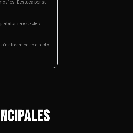
móviles. Destaca por su
plataforma estable y
 sin streaming en directo,
INCIPALES