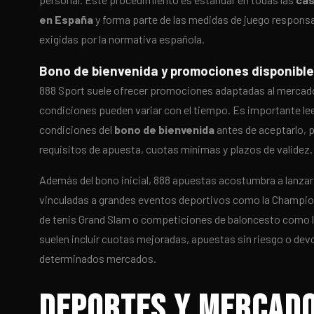
en España
y forma parte de las medidas de juego responsa
exigidas por la normativa española.
Bono de bienvenida y promociones disponibl
888 Sport suele ofrecer promociones adaptadas al mercado
condiciones pueden variar con el tiempo. Es importante le
condiciones del
bono de bienvenida
antes de aceptarlo, 
requisitos de apuesta, cuotas mínimas y plazos de validez.
Además del bono inicial, 888 apuestas acostumbra a lanzar
vinculadas a grandes eventos deportivos como la Champio
de tenis Grand Slam o competiciones de baloncesto como
suelen incluir cuotas mejoradas, apuestas sin riesgo o dev
determinados mercados.
DEPORTES Y MERCADO