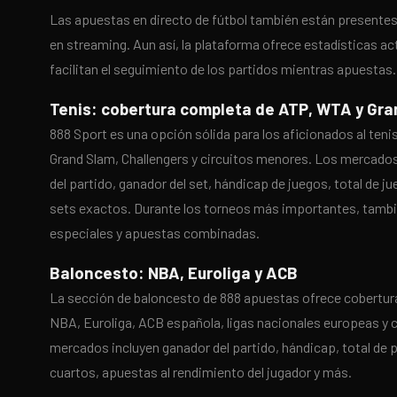
Las apuestas en directo de fútbol también están presentes
en streaming. Aun así, la plataforma ofrece estadísticas ac
facilitan el seguimiento de los partidos mientras apuestas.
Tenis: cobertura completa de ATP, WTA y Gr
888 Sport es una opción sólida para los aficionados al ten
Grand Slam, Challengers y circuitos menores. Los mercados
del partido, ganador del set, hándicap de juegos, total de j
sets exactos. Durante los torneos más importantes, tamb
especiales y apuestas combinadas.
Baloncesto: NBA, Euroliga y ACB
La sección de baloncesto de 888 apuestas ofrece cobertura 
NBA, Euroliga, ACB española, ligas nacionales europeas y
mercados incluyen ganador del partido, hándicap, total d
cuartos, apuestas al rendimiento del jugador y más.