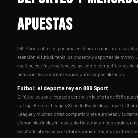
APUESTAS
888 Sport cubre los principales deportes que interesan al p
atención al fútbol, tenis, baloncesto y deportes de motor. L
nacionales e internacionales, así como competiciones de 
pero con demanda entre apostantes especializados.
Fútbol: el deporte rey en 888 Sport
El fútbol ocupa el espacio central en la oferta de 888 apue
LaLiga, Premier League, Serie A, Bundesliga, Ligue 1, Cha
League y muchas otras competiciones europeas y sudame
disponibles incluyen resultado final, más/menos goles, a
resultado al descanso, total de córners, tarjetas y otros m