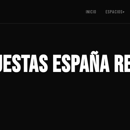
INICIO
ESPACIOS
UESTAS ESPAÑA R