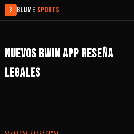
BLUME
SPORTS
B
NUEVOS BWIN APP RESEÑA
LEGALES
APUESTAS DEPORTIVAS