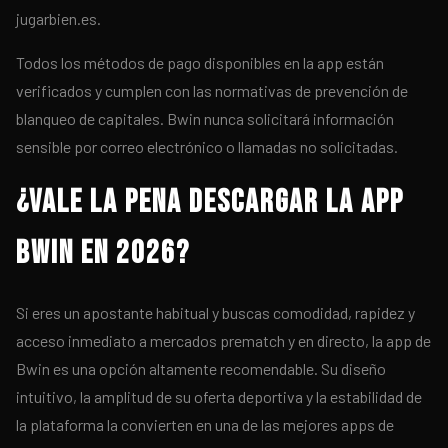
jugarbien.es.
Todos los métodos de pago disponibles en la app están
verificados y cumplen con las normativas de prevención de
blanqueo de capitales. Bwin nunca solicitará información
sensible por correo electrónico o llamadas no solicitadas.
¿VALE LA PENA DESCARGAR LA APP
BWIN EN 2026?
Si eres un apostante habitual y buscas comodidad, rapidez y
acceso inmediato a mercados prematch y en directo, la app de
Bwin es una opción altamente recomendable. Su diseño
intuitivo, la amplitud de su oferta deportiva y la estabilidad de
la plataforma la convierten en una de las mejores apps de