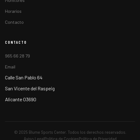
Monitores
Horarios
Contacto
CONTACTO
965 66 28 79
Email
Calle San Pablo 64
San Vicente del Raspeig
Alicante 03690
© 2025 Blume Sports Center. Todos los derechos reservados.
Aviso Legal
Política de Cookies
Política de Privacidad