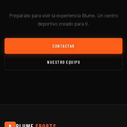
Prepárate para vivir la experiencia Blume. Un centro
deportivo creado para ti.
CONTACTAR
NUESTRO EQUIPO