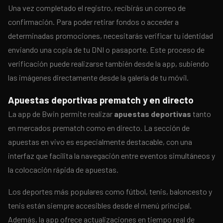
Una vez completado el registro, recibirás un correo de
confirmación. Para poder retirar fondos o acceder a
determinadas promociones, necesitarás verificar tu identidad
enviando una copia de tu DNI o pasaporte. Este proceso de
verificación puede realizarse también desde la app, subiendo
las imágenes directamente desde la galería de tu móvil.
Apuestas deportivas prematch y en directo
La app de Bwin permite realizar
apuestas deportivas
tanto
en mercados prematch como en directo. La sección de
apuestas en vivo es especialmente destacable, con una
interfaz que facilita la navegación entre eventos simultáneos y
la colocación rápida de apuestas.
Los deportes más populares como fútbol, tenis, baloncesto y
tenis están siempre accesibles desde el menú principal.
Además, la app ofrece actualizaciones en tiempo real de