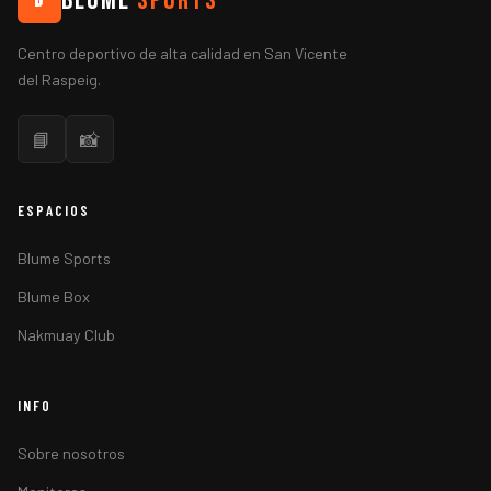
BLUME
SPORTS
B
Centro deportivo de alta calidad en San Vicente
del Raspeig.
📘
📸
ESPACIOS
Blume Sports
Blume Box
Nakmuay Club
INFO
Sobre nosotros