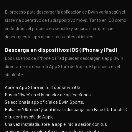
El proceso para descargar la aplicación de Bwin varía según el
sistema operativo de tu dispositivo móvil. Tanto en iOS como
en Android, el proceso es sencillo y seguro, siempre que
descargues la app desde las fuentes oficiales.
Descarga en dispositivos iOS (iPhone y iPad)
Los usuarios de iPhone o iPad pueden descargar la app Bwin
directamente desde la App Store de Apple. El proceso es el
siguiente:
Abre la App Store en tu dispositivo iOS.
Busca "Bwin" en el buscador de aplicaciones.
Selecciona la app oficial de Bwin Sports.
Pulsa en "Obtener" y confirma la descarga con Face ID, Touch ID
o tu contraseña de Apple.
Una vez instalada, abre la app e inicia sesión con tus
credenciales o regístrate si aún no tienes cuenta.