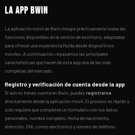
LA APP BWIN
La aplicación móvil de Bwin integra prácticamente todas las
funciones disponibles en la versión de escritorio, adaptadas
para ofrecer una experiencia fluida desde dispositivos
móviles. A continuación, repasamos las principales
características que hacen de esta app una de las más
completas del mercado.
Registro y verificación de cuenta desde la app
Si aún no tienes cuenta en Bwin, puedes
registrarse
directamente desde la aplicación móvil. El proceso es rápido y
solo requiere que completes un formulario con tus datos
personales: nombre completo, fecha de nacimiento,
dirección, DNI, correo electrónico y número de teléfono.