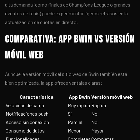
alta demanda (como finales de Champions League o grandes
eventos de tenis) puede experimentar ligeros retrasos en la
actualización de cuotas en directo.
COMPARATIVA: APP BWIN VS VERSIÓN
MÓVIL WEB
Aunque la versión móvil del sitio web de Bwin también está
bien optimizada, la app ofrece ventajas claras:
Característica
App Bwin
Versión móvil web
Velocidad de carga
Muy rápida
Rápida
Notificaciones push
Sí
No
Acceso sin conexión
Parcial
No
Consumo de datos
Menor
Mayor
Funcionalidades
Completas
Completas