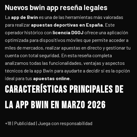
Nuevos bwin app reseña legales
La
app de Bwin
es una de las herramientas más valoradas
para realizar
apuestas deportivas en España
. Este
operador histórico con
licencia DGOJ
ofrece una aplicación
optimizada para dispositivos móviles que permite acceder a
miles de mercados, realizar apuestas en directo y gestionar tu
cuenta con total seguridad. En esta reseña completa
analizamos todas las funcionalidades, ventajas y aspectos
técnicos de la app Bwin para ayudarte a decidir si es la opción
ideal para tus
apuestas online
.
CARACTERÍSTICAS PRINCIPALES DE
LA APP BWIN EN MARZO 2026
+18 | Publicidad | Juega con responsabilidad