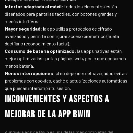
Interfaz adaptada al móvil
: todos los elementos están
diseñados para pantallas táctiles, con botones grandes y
menús intuitivos.
Mayor seguridad
: la app utiliza protocolos de cifrado
avanzados y permite configurar acceso biométrico (huella
dactilar o reconocimiento facial).
Consumo de batería optimizado
: las apps nativas están
mejor optimizadas que las páginas web, por lo que consumen
menos batería.
Menos interrupciones
: al no depender del navegador, evitas
problemas con cookies, caché o actualizaciones automáticas
que puedan interrumpir tu sesión.
INCONVENIENTES Y ASPECTOS A
MEJORAR DE LA APP BWIN
Aunque la app de Bwin es una de las más completas del