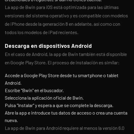
La app de Bwin para iOS está optimizada para las últimas
versiones del sistema operativo y es compatible con modelos
de iPhone desde la generación 8 en adelante, así como con
todos los modelos de iPad recientes.
Descarga en dispositivos Android
En el caso de Android, la app de Bwin también está disponible
en Google Play Store. El proceso de instalación es similar:
Accede a Google Play Store desde tu smartphone o tablet
Android.
Escribe "Bwin" en el buscador.
Selecciona la aplicación oficial de Bwin.
Pulsa "Instalar" y espera a que se complete la descarga.
Abre la app e introduce tus datos de acceso o crea una cuenta
nueva.
La app de Bwin para Android requiere al menos la versión 6.0