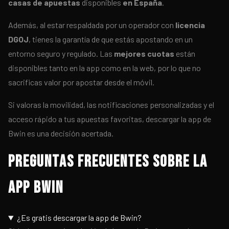
casas de apuestas
disponibles
en España
.
Además, al estar respaldada por un operador con
licencia
DGOJ
, tienes la garantía de que estás apostando en un
entorno seguro y regulado. Las
mejores cuotas
están
disponibles tanto en la app como en la web, por lo que no
sacrificas valor por apostar desde el móvil.
Si valoras la movilidad, las notificaciones personalizadas y el
acceso rápido a tus apuestas favoritas, descargar la app de
Bwin es una decisión acertada.
PREGUNTAS FRECUENTES SOBRE LA
APP BWIN
¿Es gratis descargar la app de Bwin?